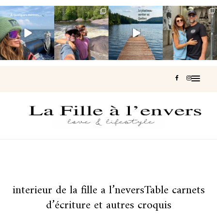
Voir une baleine
Les Laurentides,
Et si je te disais
Montréal, une
en photo, c’est
le Québec
qu’il existe un
très belle
impressionnant
version nature.
sentier où tu
...
surprise 🇨🇦
🐋
...
...
128
37
J’ai
...
211
52
322
47
453
33
interieur de la fille a l’neversTable carnets
d’écriture et autres croquis