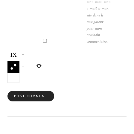
mon nom, mon
e-mail et mon
site dans le
navigateur
pour mon
prochain
commentaire.
−
=