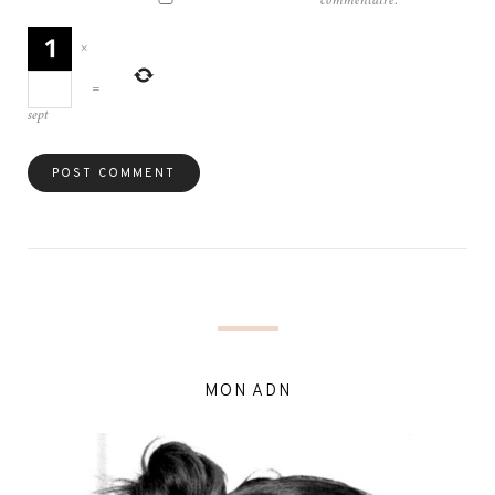
commentaire.
×
=
sept
MON ADN