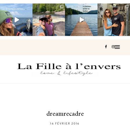
Voir une baleine
Les Laurentides,
Et si je te disais
Montréal, une
en photo, c’est
le Québec
qu’il existe un
très belle
impressionnant
version nature.
sentier où tu
...
surprise 🇨🇦
🐋
...
...
127
37
J’ai
...
203
51
314
47
450
33
dreamrecadre
16 FÉVRIER 2016