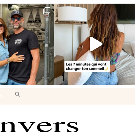
e très belle surprise 🇨🇦
Le sommeil est essentiel à notre bien-
être… et
...
J’ai
...
102
14
442
33
T