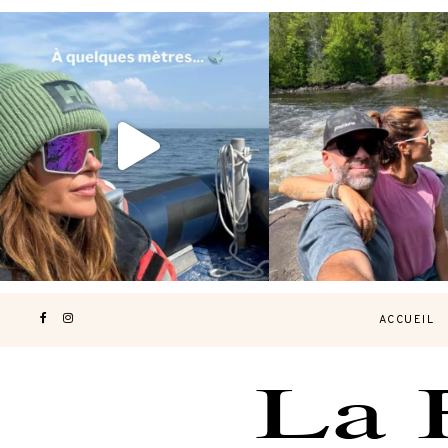
Voir une baleine en photo, c’est
Les Laurentides, le Qué
impressionnant 🐋
...
nature.
...
196
51
309
4
ACCUEIL