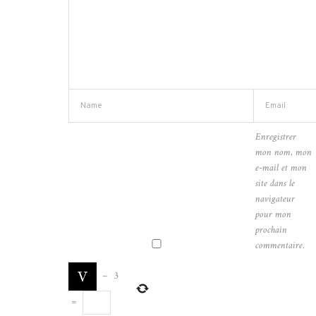
Enregistrer
mon nom, mon
e-mail et mon
site dans le
navigateur
pour mon
prochain
commentaire.
−
3
=