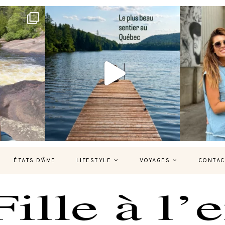
bec version
Et si je te disais qu’il existe un sentier où
Montréal, un
tu
...
126
37
7
ÉTATS D’ÂME
LIFESTYLE
VOYAGES
CONTAC