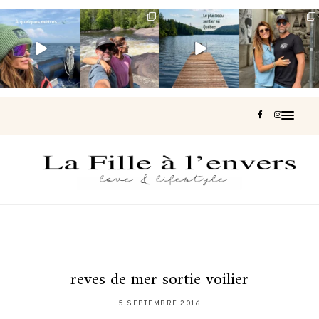
Voir une baleine
Les Laurentides,
Et si je te disais
Montréal, une
en photo, c’est
le Québec
qu’il existe un
très belle
impressionnant
version nature.
sentier où tu
...
surprise 🇨🇦
🐋
...
...
127
37
J’ai
...
199
51
311
47
444
33
reves de mer sortie voilier
5 SEPTEMBRE 2016