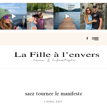
Voir une baleine
Les Laurentides,
Et si je te disais
Montréal, une
en photo, c’est
le Québec
qu’il existe un
très belle
impressionnant
version nature.
sentier où tu
...
surprise 🇨🇦
🐋
...
...
125
37
J’ai
...
181
49
307
47
441
31
saez tournee le manifeste
1 AVRIL 2017