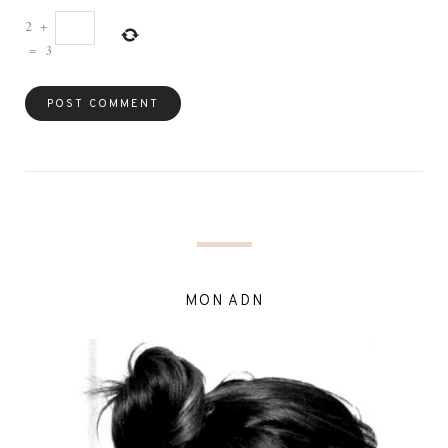
2
+
=
3
MON ADN