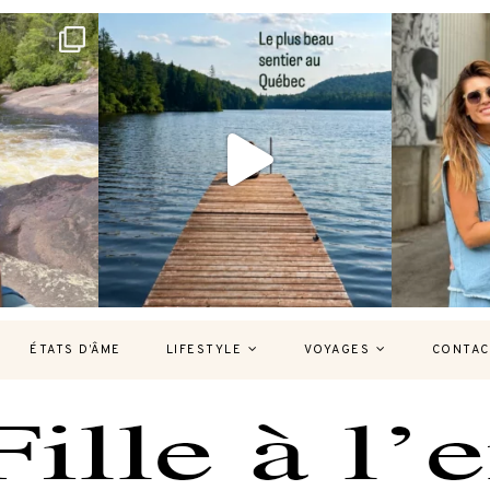
bec version
Et si je te disais qu’il existe un sentier où
Montréal, un
tu
...
127
37
7
ÉTATS D’ÂME
LIFESTYLE
VOYAGES
CONTAC