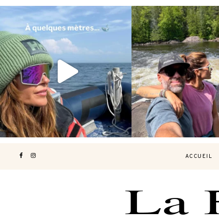
Voir une baleine en photo, c’est
Les Laurentides, le Qué
impressionnant 🐋
...
nature.
...
206
51
318
4
ACCUEIL