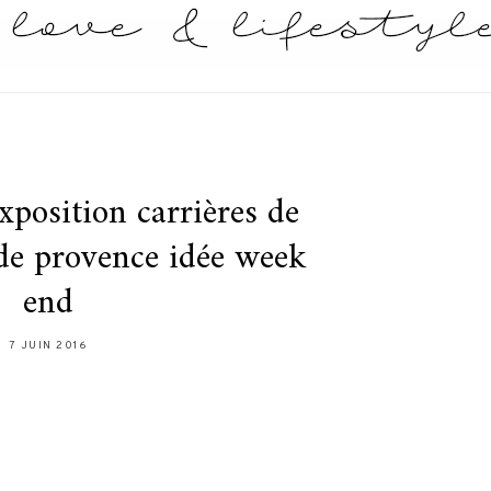
xposition carrières de
de provence idée week
end
7 JUIN 2016