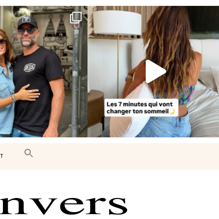
e très belle surprise 🇨🇦
Le sommeil est essentiel à notre bien-
être… et
...
J’ai
...
102
14
453
33
T