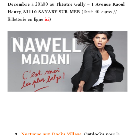
Décembre
à 20h00 au
Théâtre Gally –
1 Avenue Raoul
Henry, 83110 SANARY-SUR-MER
(Tarif: 40 euros //
Billetterie en ligne
ici
)
Nocturne aux Docks Village
.
Outdocks
pose le