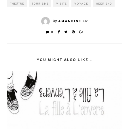
THÉÂTRE
TOURISME
VISITE
VOYAGE
WEEK END
by
AMANDINE LR
0
YOU MIGHT ALSO LIKE...