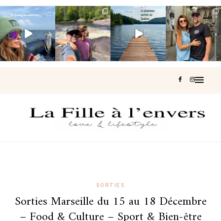
Voir une baleine
Les Laurentides,
Et si je te disais
Montréal, une
en photo, c’est
le Québec
qu’il existe un
très belle
impressionnant
version nature.
sentier où tu
...
surprise 🇨🇦
🐋
...
...
126
37
J’ai
...
196
51
309
47
442
33
SORTIES
Sorties Marseille du 15 au 18 Décembre
– Food & Culture – Sport & Bien-être