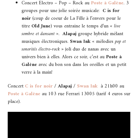
Concert Electro – Pop – Rock au
Poste à Galène
. 3
groupes pour une jolie soirée musicale:
C is for
noir
(coup de coeur de La Fille à l’envers pour le
titre
Old June
) vous entraine le temps d’un «
live
sombre et dansant »
.
Alapaj
groupe hybride mélant
musiques électroniques.
Swan Ink
« mélodies
pop et
sonorités électro-rock »
joli duo de nanas avec un
univers bien à elles. Alors ce soir, c’est au
Poste à
Galène
avec du bon son dans les oreilles et un petit
verre à la main!
Concert
C is for noir
/ Alapaj /
Swan Ink
à 21h00 au
Poste à Galène
au 103 rue Ferrari 13005 (tarif 4 euros sur
place).