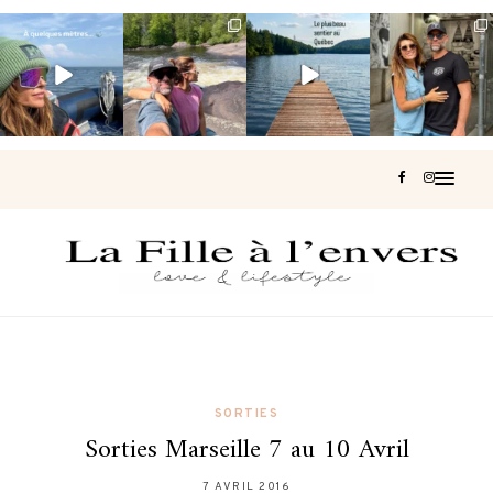
Voir une baleine
Les Laurentides,
Et si je te disais
Montréal, une
en photo, c’est
le Québec
qu’il existe un
très belle
impressionnant
version nature.
sentier où tu
...
surprise 🇨🇦
🐋
...
...
126
37
J’ai
...
190
49
308
47
442
33
SORTIES
Sorties Marseille 7 au 10 Avril
7 AVRIL 2016