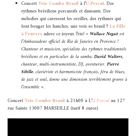
Concert
Trio Combo Brasil
à l’
U.Percut
. Des
rythmes brésiliens percussifs et dansants. Des
mélodies qui caressent les oreilles, des rythmes qui
font bouger les hanches, une voix so brasil !!
La Fille
à l’envers
adore ce joyeux Trio!
«
Wallace Negaò
est
l’Ambassadeur officiel de Rio de Janeiro en Provence !
Chanteur et musicien, spécialiste des rythmes traditionnels
brésiliens et en particulier de la samba.
David Walters
,
chanteur, multi-instrumentiste, DJ, aventurier
.
Pierre
Sibille
, claviériste et harmoniciste français, féru de blues,
de jazz et soul, donne une dimension terriblement groove à
l’ensemble ».
Concert
Trio Combo Brasil
à 21h00 à L’
U.Percut
au 127
rue Sainte 13007 MARSEILLE (tarif 8 euros)