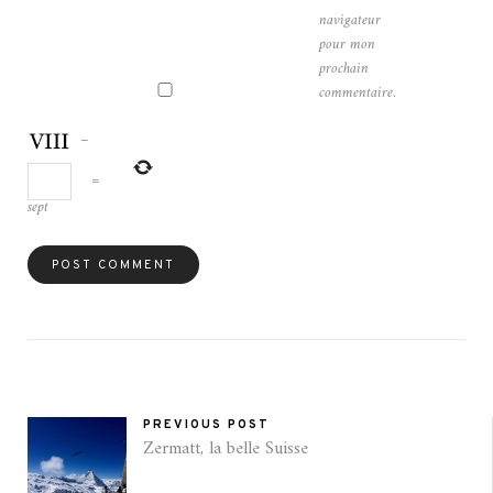
navigateur
pour mon
prochain
commentaire.
−
=
sept
PREVIOUS POST
Zermatt, la belle Suisse