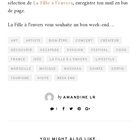
sélection de
La Fille à l’envers
,
enregistre ton mail en bas
de page.
La Fille à l’envers vous souhaite un bon week-end….
ART
ARTISTE
BIEN-ÊTRE
CONCERT
CRÉATEUR
DÉCOUVRIR
ESCAPADE
EVASION
FESTIVAL
FOOD
FRANCE
IDÉE
LA FILLE À L'ENVERS
LIFESTYLE
MARSEILLE
MUSIQUE
NOUVEAU
SOIRÉE
SORTIE
TOURISME
VISITE
WEEK END
by
AMANDINE LR
1
YOU MIGHT ALSO LIKE...