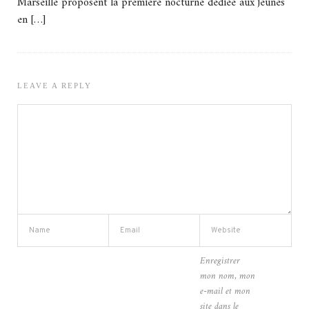
Marseille proposent la première nocturne dédiée aux jeunes
en […]
LEAVE A REPLY
Enregistrer
mon nom, mon
e-mail et mon
site dans le