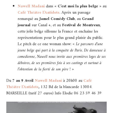
Nawell Madani
dans
« C’est moi la plus belge »
au
Café Théâtre l’Antidote
. Après un passage
remarqué au
Jamel Comédy Club
, au
Grand
journal
sur Canal +, et au
Festival de Montreux
,
cette jolie belge sillonne la France et enchaîne les
représentations pour le plus grand plaisir du public.
Le pitch de ce one woman show:
« Le parcours d’une
jeune belge qui part à la conquête de Paris. De danseuse à
comedienne, Nawell nous invite aux premières loges de ses
déboires, de ses premières fois à ses castings et surtout à
l’obtention de la fierté de son père ! »
Du
7 au 9 Avril
Nawell Madani
à 20h00 au
Café
Théâtre l’Antidote
,
132 Bd de la blancarde 13004
MARSEILLE (tarif 27 euros) Info Elodie 06 23 59 46 39