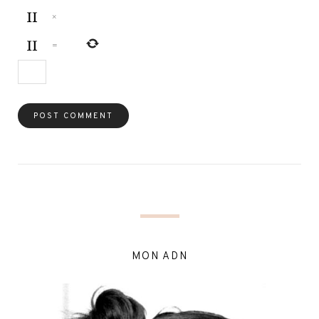
×
=
MON ADN