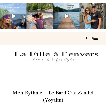
Voir une baleine
Les Laurentides,
Et si je te disais
Montréal, une
en photo, c’est
le Québec
qu’il existe un
très belle
impressionnant
version nature.
sentier où tu
...
surprise 🇨🇦
🐋
...
...
126
37
J’ai
...
196
51
309
47
442
33
Mon Rythme – Le Bard’Ô x Zendid
(Yoyaku)