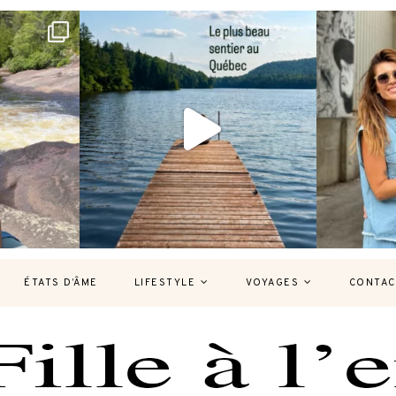
bec version
Et si je te disais qu’il existe un sentier où
Montréal, un
tu
...
127
37
ÉTATS D’ÂME
LIFESTYLE
VOYAGES
CONTAC