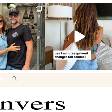
e très belle surprise 🇨🇦
Le sommeil est essentiel à notre bien-
être… et
...
J’ai
...
102
14
444
33
T