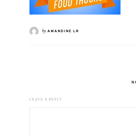
by
AMANDINE LR
N
LEAVE A REPLY