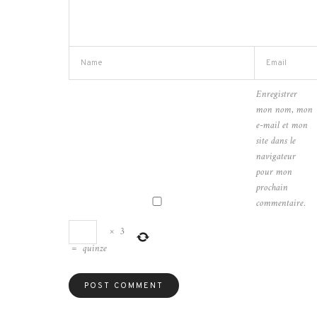
Enregistrer
mon nom, mon
e-mail et mon
site dans le
navigateur
pour mon
prochain
commentaire.
×
3
=
quinze