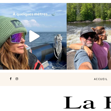
Voir une baleine en photo, c’est
Les Laurentides, le Qué
impressionnant 🐋
...
nature.
...
199
51
311
47
ACCUEIL