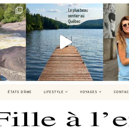
bec version
Et si je te disais qu’il existe un sentier où
Montréal, un
tu
...
127
37
7
ÉTATS D’ÂME
LIFESTYLE
VOYAGES
CONTAC