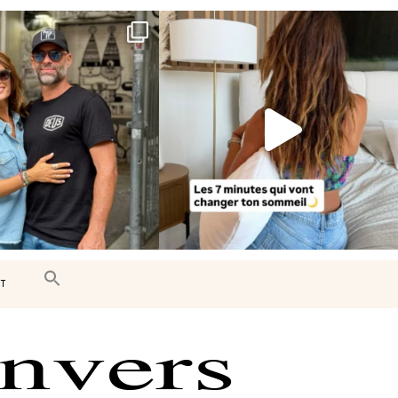
e très belle surprise 🇨🇦
Le sommeil est essentiel à notre bien-
être… et
...
J’ai
...
102
14
446
33
T