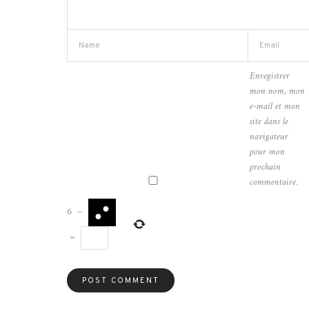
Enregistrer
mon nom, mon
e-mail et mon
site dans le
navigateur
pour mon
prochain
commentaire.
6
−
=