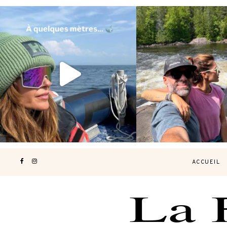
Voir une baleine en photo, c’est
Les Laurentides, le Qué
impressionnant 🐋
...
nature.
...
203
51
313
4
ACCUEIL