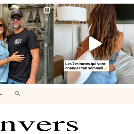
e très belle surprise 🇨🇦
Le sommeil est essentiel à notre bien-
être… et
...
J’ai
...
102
14
442
33
T