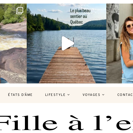
bec version
Et si je te disais qu’il existe un sentier où
Montréal, un
tu
...
126
37
7
ÉTATS D’ÂME
LIFESTYLE
VOYAGES
CONTAC