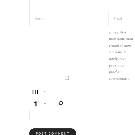
Enregistrer
mon nom, mon
e-mail et mon
site dans le
navigateur
pour mon
prochain
commentaire.
×
=