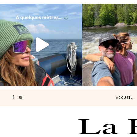
Voir une baleine en photo, c’est
Les Laurentides, le Qué
impressionnant 🐋
...
nature.
...
196
51
309
4
ACCUEIL