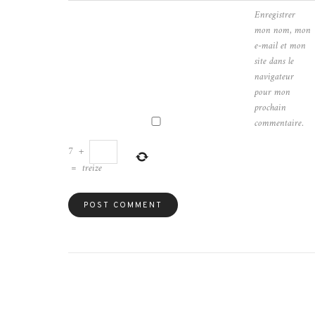
Enregistrer
mon nom, mon
e-mail et mon
site dans le
navigateur
pour mon
prochain
commentaire.
7
+
=
treize