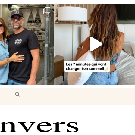
e très belle surprise 🇨🇦
Le sommeil est essentiel à notre bien-
être… et
...
J’ai
...
102
14
442
33
T