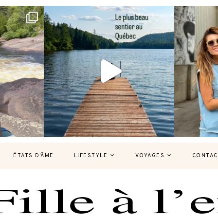
bec version
Et si je te disais qu’il existe un sentier où
Montréal, un
tu
...
126
37
7
ÉTATS D’ÂME
LIFESTYLE
VOYAGES
CONTAC