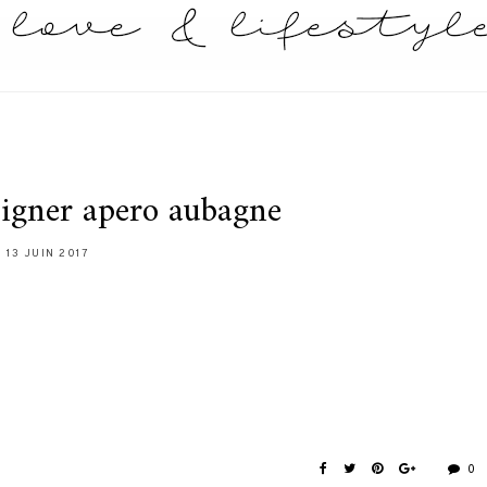
signer apero aubagne
13 JUIN 2017
0