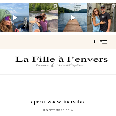
Voir une baleine
Les Laurentides,
Et si je te disais
Montréal, une
en photo, c’est
le Québec
qu’il existe un
très belle
impressionnant
version nature.
sentier où tu
...
surprise 🇨🇦
🐋
...
...
127
37
J’ai
...
206
51
318
47
453
33
apero-waaw-marsatac
11 SEPTEMBRE 2016