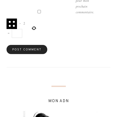
pour mon
prochain
commentaire.
−
2
=
MON ADN