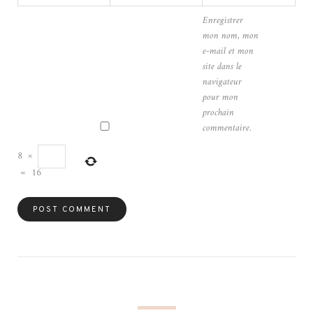
Enregistrer
mon nom, mon
e-mail et mon
site dans le
navigateur
pour mon
prochain
commentaire.
8
×
=
16