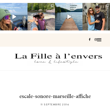
Voir une baleine
Les Laurentides,
Et si je te disais
Montréal, une
en photo, c’est
le Québec
qu’il existe un
très belle
impressionnant
version nature.
sentier où tu
...
surprise 🇨🇦
🐋
...
...
127
37
J’ai
...
206
51
318
47
453
33
escale-sonore-marseille-affiche
11 SEPTEMBRE 2016