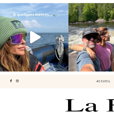
Voir une baleine en photo, c’est
Les Laurentides, le Qué
impressionnant 🐋
...
nature.
...
181
49
307
4
ACCUEIL