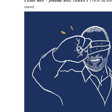
L’Effet Mer – Jeudîne avec TABAS
à 19h30 au Ro
euros)