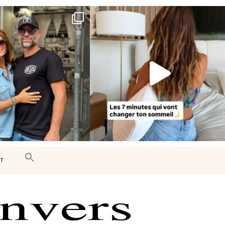
e très belle surprise 🇨🇦
Le sommeil est essentiel à notre bien-
être… et
...
J’ai
...
102
14
441
31
T