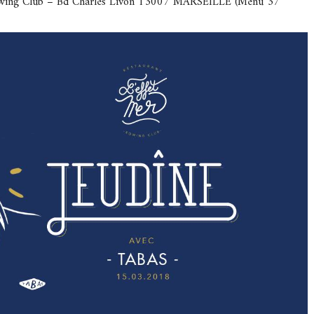
wing Club – Bd Charles Livon 13007 MARSEILLE (Menu 37