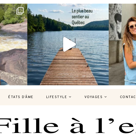
bec version
Et si je te disais qu’il existe un sentier où
Montréal, un
tu
...
125
37
7
ÉTATS D’ÂME
LIFESTYLE
VOYAGES
CONTAC