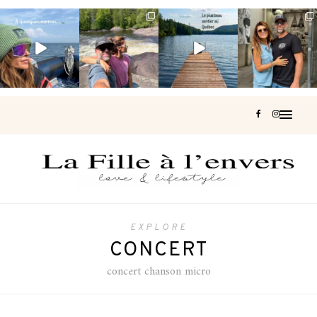
Voir une baleine
Les Laurentides,
Et si je te disais
Montréal, une
en photo, c’est
le Québec
qu’il existe un
très belle
impressionnant
version nature.
sentier où tu
...
surprise 🇨🇦
🐋
...
...
126
37
J’ai
...
190
49
308
47
442
33
EXPLORE
CONCERT
concert chanson micro