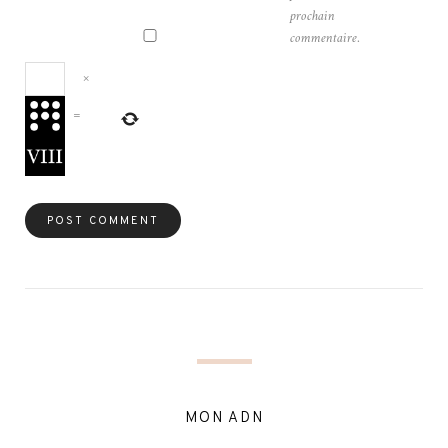
prochain
commentaire.
×
=
MON ADN