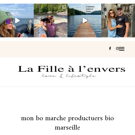
Voir une baleine
Les Laurentides,
Et si je te disais
Montréal, une
en photo, c’est
le Québec
qu’il existe un
très belle
impressionnant
version nature.
sentier où tu
...
surprise 🇨🇦
🐋
...
...
126
37
J’ai
...
196
51
309
47
442
33
mon bo marche productuers bio
marseille