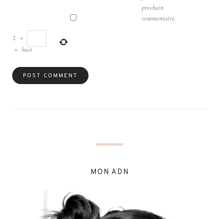
prochain
commentaire.
2
+
=
huit
MON ADN