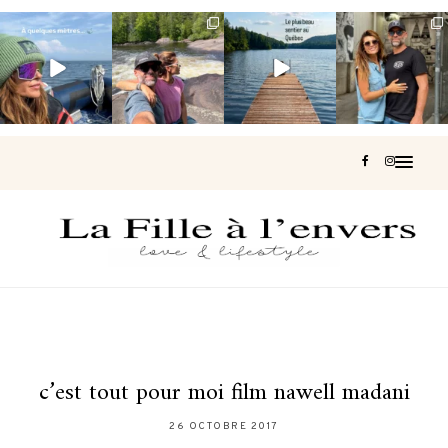
Voir une baleine
Les Laurentides,
Et si je te disais
Montréal, une
en photo, c’est
le Québec
qu’il existe un
très belle
impressionnant
version nature.
sentier où tu
...
surprise 🇨🇦
🐋
...
...
127
37
J’ai
...
206
51
315
47
452
33
c’est tout pour moi film nawell madani
26 OCTOBRE 2017