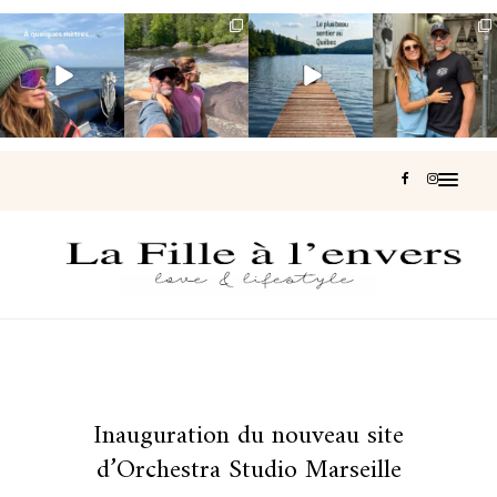
Voir une baleine
Les Laurentides,
Et si je te disais
Montréal, une
en photo, c’est
le Québec
qu’il existe un
très belle
impressionnant
version nature.
sentier où tu
...
surprise 🇨🇦
🐋
...
...
126
37
J’ai
...
196
51
309
47
442
33
Inauguration du nouveau site
d’Orchestra Studio Marseille