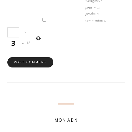
navigateur
pour mon
prochain
commentaire.
×
=
18
MON ADN