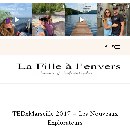
Voir une baleine
Les Laurentides,
Et si je te disais
Montréal, une
en photo, c’est
le Québec
qu’il existe un
très belle
impressionnant
version nature.
sentier où tu
...
surprise 🇨🇦
🐋
...
...
127
37
J’ai
...
199
51
311
47
444
33
TEDxMarseille 2017 – Les Nouveaux
Explorateurs