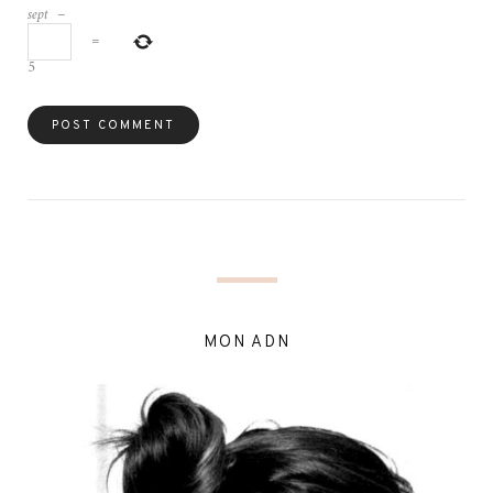
sept
−
=
5
MON ADN