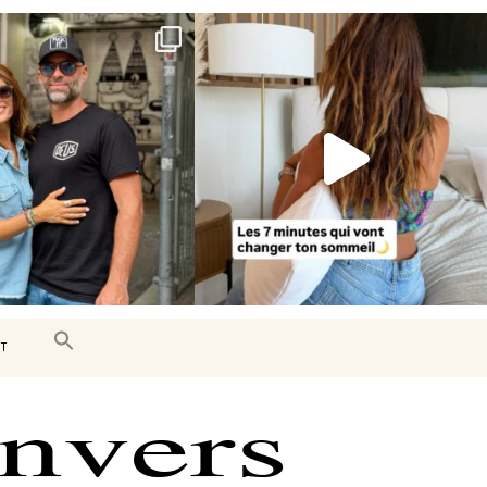
e très belle surprise 🇨🇦
Le sommeil est essentiel à notre bien-
être… et
...
J’ai
...
102
14
442
33
T