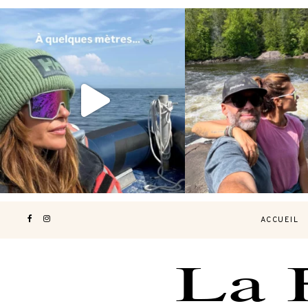
Voir une baleine en photo, c’est
Les Laurentides, le Qué
impressionnant 🐋
...
nature.
...
190
49
308
4
ACCUEIL