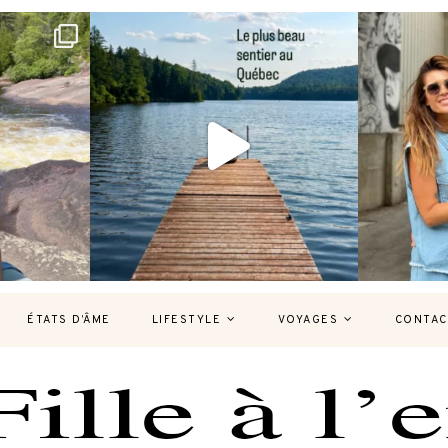
bec version
Et si je te disais qu’il existe un sentier où
Montréal, un
tu
...
126
37
7
ÉTATS D’ÂME
LIFESTYLE
VOYAGES
CONTAC