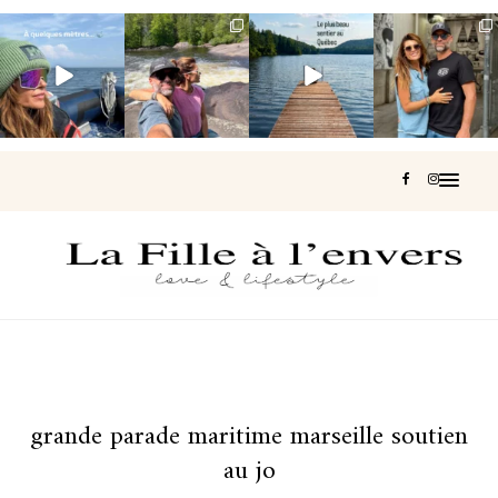
Voir une baleine
Les Laurentides,
Et si je te disais
Montréal, une
en photo, c’est
le Québec
qu’il existe un
très belle
impressionnant
version nature.
sentier où tu
...
surprise 🇨🇦
🐋
...
...
127
37
J’ai
...
203
51
313
47
446
33
grande parade maritime marseille soutien
au jo