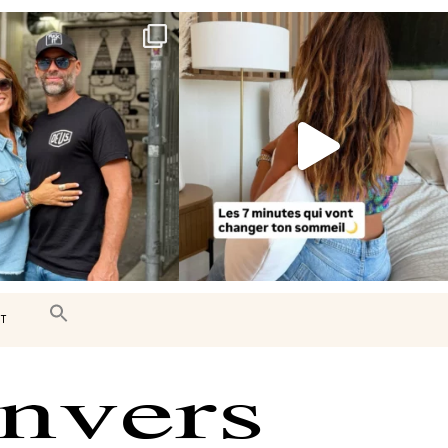
e très belle surprise 🇨🇦
Le sommeil est essentiel à notre bien-
être… et
...
J’ai
...
102
14
450
33
T