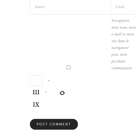
Enregistrer
mon nom, mon
e-mail et mon
site dans le
navigateur
pour mon
prochain
commentaire.
+
=