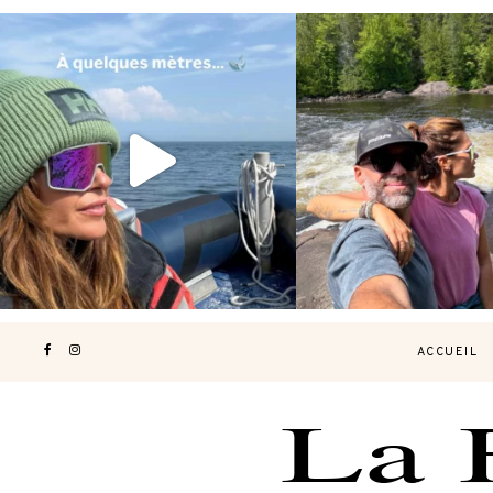
Voir une baleine en photo, c’est
Les Laurentides, le Qué
impressionnant 🐋
...
nature.
...
203
51
314
4
ACCUEIL