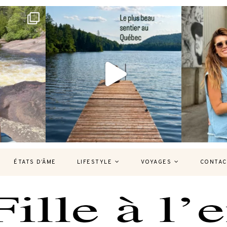
bec version
Et si je te disais qu’il existe un sentier où
Montréal, un
tu
...
127
37
7
ÉTATS D’ÂME
LIFESTYLE
VOYAGES
CONTAC