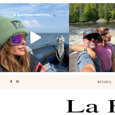
Voir une baleine en photo, c’est
Les Laurentides, le Qué
impressionnant 🐋
...
nature.
...
196
51
309
4
ACCUEIL