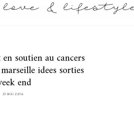
t en soutien au cancers
 marseille idees sorties
eek end
31 MAI 2016