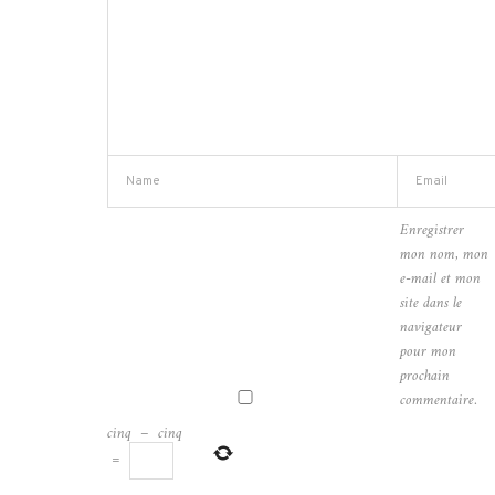
Enregistrer
mon nom, mon
e-mail et mon
site dans le
navigateur
pour mon
prochain
commentaire.
cinq
−
cinq
=