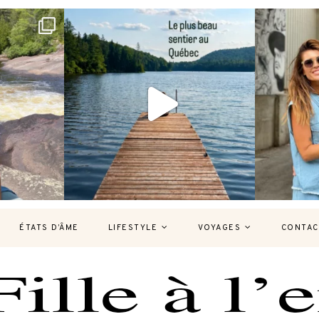
bec version
Et si je te disais qu’il existe un sentier où
Montréal, un
tu
...
126
37
7
ÉTATS D’ÂME
LIFESTYLE
VOYAGES
CONTAC