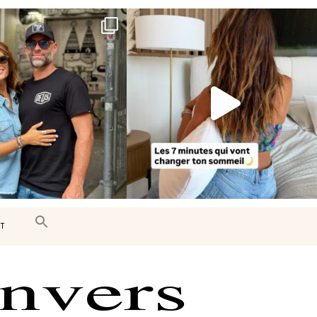
e très belle surprise 🇨🇦
Le sommeil est essentiel à notre bien-
être… et
...
J’ai
...
102
14
442
33
T