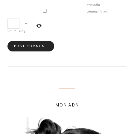
prochain
commentaire.
+
un
=
cinq
MON ADN