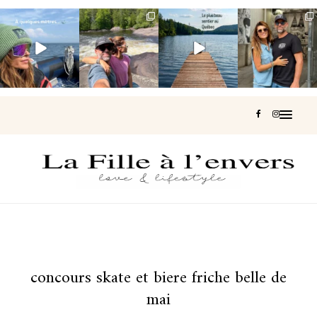
Voir une baleine
Les Laurentides,
Et si je te disais
Montréal, une
en photo, c’est
le Québec
qu’il existe un
très belle
impressionnant
version nature.
sentier où tu
...
surprise 🇨🇦
🐋
...
...
125
37
J’ai
...
181
49
307
47
441
31
concours skate et biere friche belle de
mai