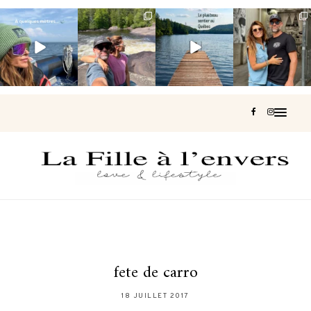
Voir une baleine
Les Laurentides,
Et si je te disais
Montréal, une
en photo, c’est
le Québec
qu’il existe un
très belle
impressionnant
version nature.
sentier où tu
...
surprise 🇨🇦
🐋
...
...
126
37
J’ai
...
196
51
309
47
442
33
fete de carro
18 JUILLET 2017