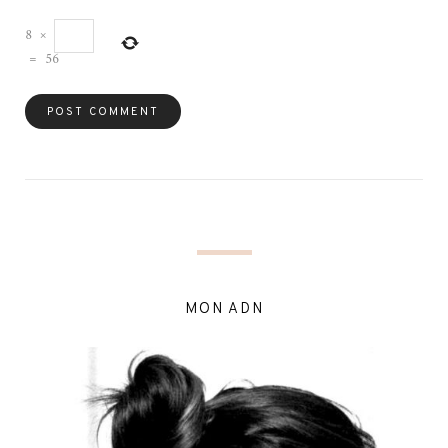
8
×
=
56
MON ADN