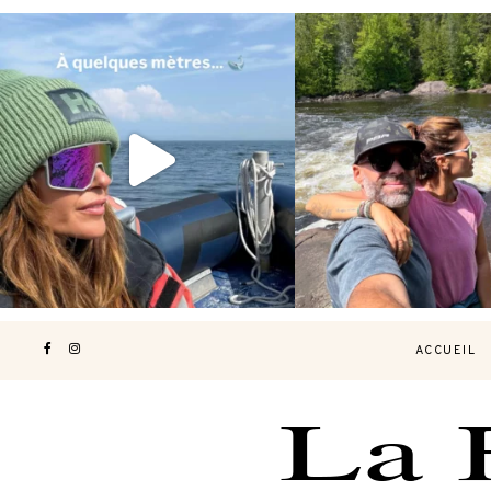
Voir une baleine en photo, c’est
Les Laurentides, le Qué
impressionnant 🐋
...
nature.
...
203
51
314
4
ACCUEIL