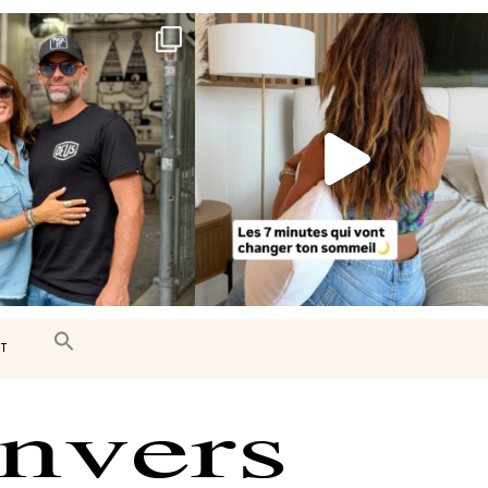
e très belle surprise 🇨🇦
Le sommeil est essentiel à notre bien-
être… et
...
J’ai
...
102
14
450
33
T