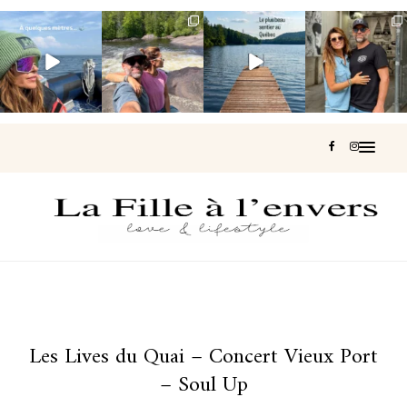
Voir une baleine
Les Laurentides,
Et si je te disais
Montréal, une
en photo, c’est
le Québec
qu’il existe un
très belle
impressionnant
version nature.
sentier où tu
...
surprise 🇨🇦
🐋
...
...
126
37
J’ai
...
196
51
309
47
442
33
Les Lives du Quai – Concert Vieux Port
– Soul Up