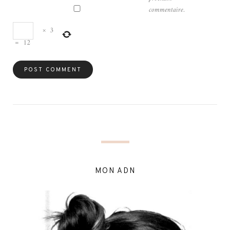
commentaire.
×
3
=
12
MON ADN