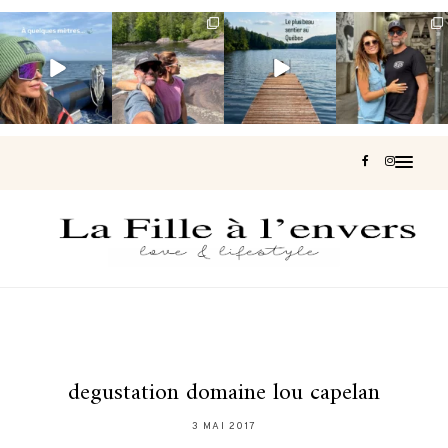
Voir une baleine
Les Laurentides,
Et si je te disais
Montréal, une
en photo, c’est
le Québec
qu’il existe un
très belle
impressionnant
version nature.
sentier où tu
...
surprise 🇨🇦
🐋
...
...
127
37
J’ai
...
199
51
311
47
444
33
degustation domaine lou capelan
3 MAI 2017