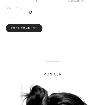
commentaire.
neuf
+
5
=
MON ADN