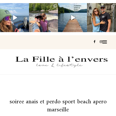
Voir une baleine
Les Laurentides,
Et si je te disais
Montréal, une
en photo, c’est
le Québec
qu’il existe un
très belle
impressionnant
version nature.
sentier où tu
...
surprise 🇨🇦
🐋
...
...
127
37
J’ai
...
208
51
320
47
453
33
soiree anais et perdo sport beach apero
marseille