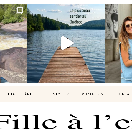
bec version
Et si je te disais qu’il existe un sentier où
Montréal, un
tu
...
127
37
7
ÉTATS D’ÂME
LIFESTYLE
VOYAGES
CONTAC