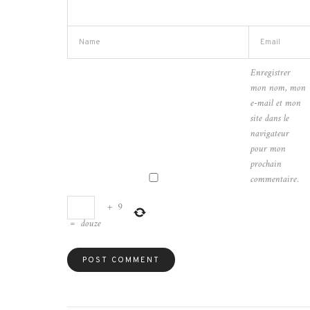
Enregistrer
mon nom, mon
e-mail et mon
site dans le
navigateur
pour mon
prochain
commentaire.
+
9
=
douze