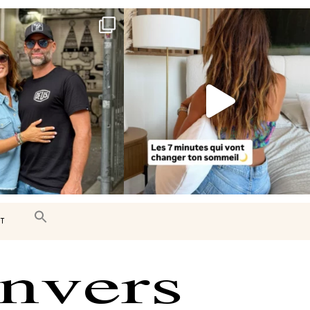
e très belle surprise 🇨🇦
Le sommeil est essentiel à notre bien-
être… et
...
J’ai
...
102
14
450
33
T