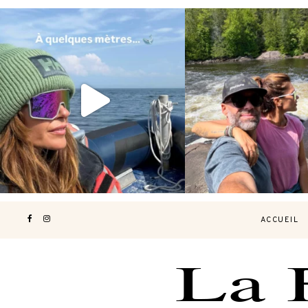
Voir une baleine en photo, c’est
Les Laurentides, le Qué
impressionnant 🐋
...
nature.
...
203
51
314
4
ACCUEIL