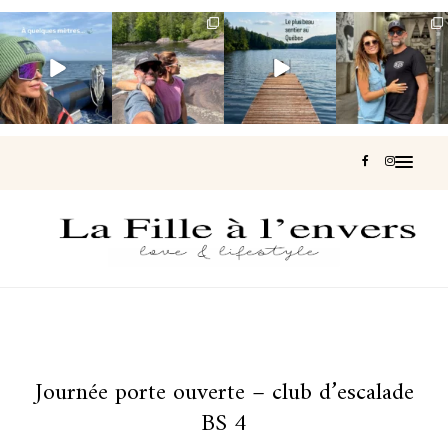
Voir une baleine
Les Laurentides,
Et si je te disais
Montréal, une
en photo, c’est
le Québec
qu’il existe un
très belle
impressionnant
version nature.
sentier où tu
...
surprise 🇨🇦
🐋
...
...
126
37
J’ai
...
190
49
308
47
442
33
Journée porte ouverte – club d’escalade
BS 4