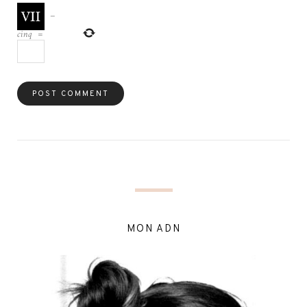
−
cinq
=
MON ADN