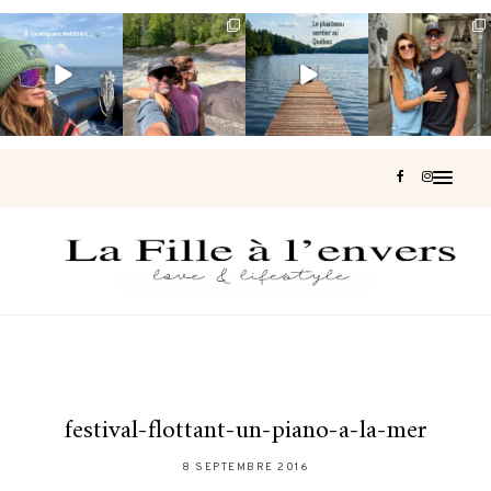
Voir une baleine
Les Laurentides,
Et si je te disais
Montréal, une
en photo, c’est
le Québec
qu’il existe un
très belle
impressionnant
version nature.
sentier où tu
...
surprise 🇨🇦
🐋
...
...
126
37
J’ai
...
196
51
309
47
442
33
festival-flottant-un-piano-a-la-mer
8 SEPTEMBRE 2016