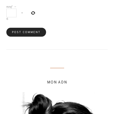
neuf
−
=
6
MON ADN