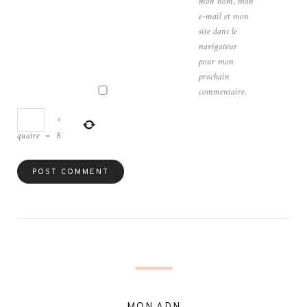
mon nom, mon
e-mail et mon
site dans le
navigateur
pour mon
prochain
commentaire.
×
quatre
=
8