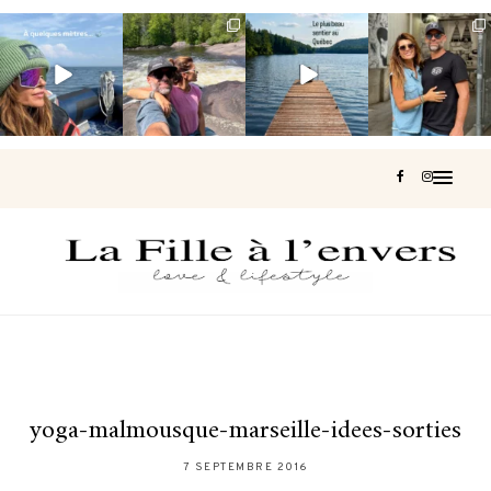
Voir une baleine
Les Laurentides,
Et si je te disais
Montréal, une
en photo, c’est
le Québec
qu’il existe un
très belle
impressionnant
version nature.
sentier où tu
...
surprise 🇨🇦
🐋
...
...
127
37
J’ai
...
206
51
318
47
453
33
yoga-malmousque-marseille-idees-sorties
7 SEPTEMBRE 2016