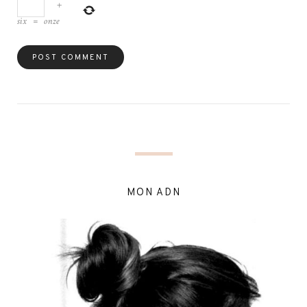
+
six
=
onze
MON ADN