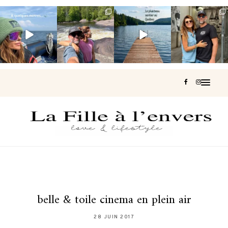
Voir une baleine
Les Laurentides,
Et si je te disais
Montréal, une
en photo, c’est
le Québec
qu’il existe un
très belle
impressionnant
version nature.
sentier où tu
...
surprise 🇨🇦
🐋
...
...
127
37
J’ai
...
203
51
313
47
446
33
belle & toile cinema en plein air
28 JUIN 2017