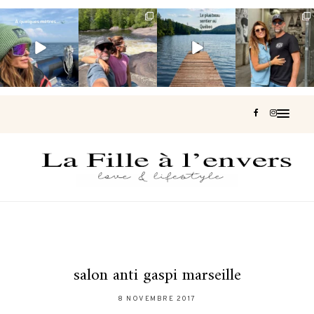
Voir une baleine
Les Laurentides,
Et si je te disais
Montréal, une
en photo, c’est
le Québec
qu’il existe un
très belle
impressionnant
version nature.
sentier où tu
...
surprise 🇨🇦
🐋
...
...
127
37
J’ai
...
199
51
311
47
444
33
salon anti gaspi marseille
8 NOVEMBRE 2017