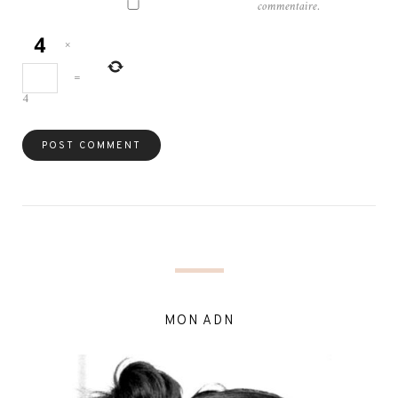
commentaire.
×
=
4
MON ADN