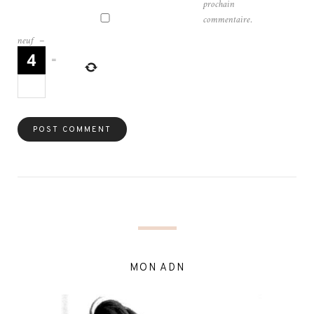
prochain
commentaire.
neuf
−
=
MON ADN