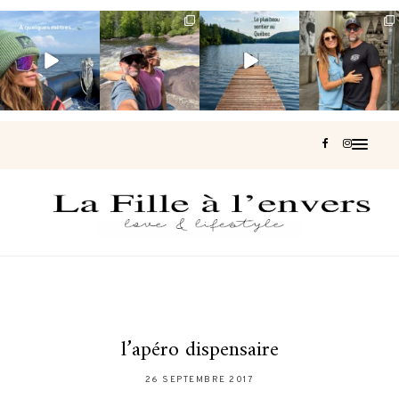
Voir une baleine
Les Laurentides,
Et si je te disais
Montréal, une
en photo, c’est
le Québec
qu’il existe un
très belle
impressionnant
version nature.
sentier où tu
...
surprise 🇨🇦
🐋
...
...
126
37
J’ai
...
196
51
309
47
442
33
l’apéro dispensaire
26 SEPTEMBRE 2017