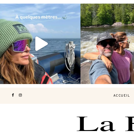
Voir une baleine en photo, c’est
Les Laurentides, le Qué
impressionnant 🐋
...
nature.
...
203
51
314
4
ACCUEIL