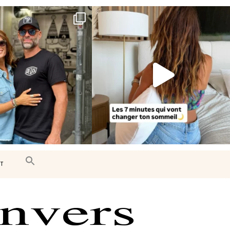
e très belle surprise 🇨🇦
Le sommeil est essentiel à notre bien-
être… et
...
J’ai
...
102
14
450
33
T