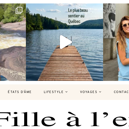
bec version
Et si je te disais qu’il existe un sentier où
Montréal, un
tu
...
127
37
7
ÉTATS D’ÂME
LIFESTYLE
VOYAGES
CONTAC