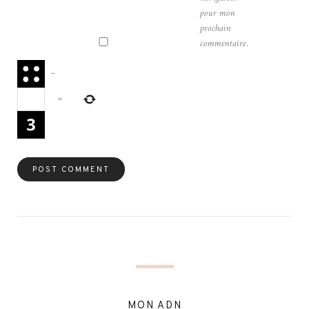
pour mon
prochain
commentaire.
−
=
MON ADN