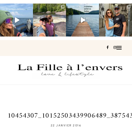
Voir une baleine
Les Laurentides,
Et si je te disais
Montréal, une
en photo, c’est
le Québec
qu’il existe un
très belle
impressionnant
version nature.
sentier où tu
...
surprise 🇨🇦
🐋
...
...
127
37
J’ai
...
206
51
318
47
453
33
10454307_10152503439906489_38754
22 JANVIER 2016