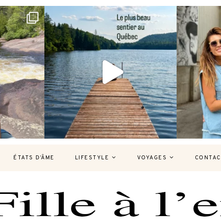
bec version
Et si je te disais qu’il existe un sentier où
Montréal, un
tu
...
127
37
7
ÉTATS D’ÂME
LIFESTYLE
VOYAGES
CONTAC