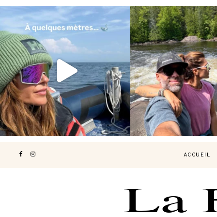
Voir une baleine en photo, c’est
Les Laurentides, le Qué
impressionnant 🐋
...
nature.
...
206
51
318
4
ACCUEIL