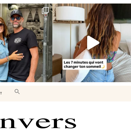
e très belle surprise 🇨🇦
Le sommeil est essentiel à notre bien-
être… et
...
J’ai
...
102
14
453
33
T