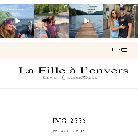
Voir une baleine
Les Laurentides,
Et si je te disais
Montréal, une
en photo, c’est
le Québec
qu’il existe un
très belle
impressionnant
version nature.
sentier où tu
...
surprise 🇨🇦
🐋
...
...
126
37
J’ai
...
190
49
308
47
442
33
IMG_2556
22 JANVIER 2016