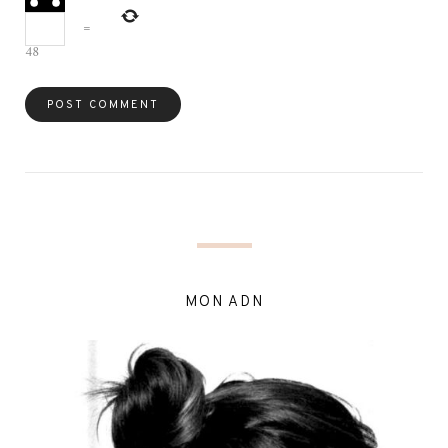
=
48
MON ADN