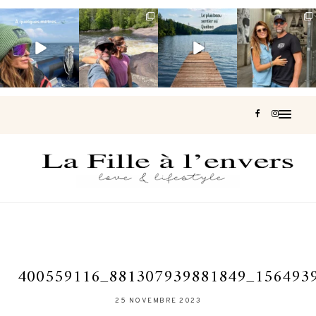
Voir une baleine
Les Laurentides,
Et si je te disais
Montréal, une
en photo, c’est
le Québec
qu’il existe un
très belle
impressionnant
version nature.
sentier où tu
...
surprise 🇨🇦
🐋
...
...
127
37
J’ai
...
199
51
311
47
444
33
400559116_881307939881849_156493
25 NOVEMBRE 2023