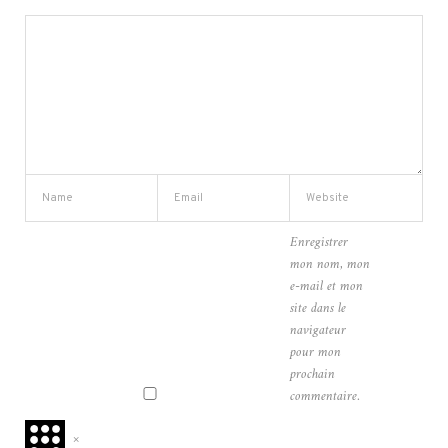
Enregistrer
mon nom, mon
e-mail et mon
site dans le
navigateur
pour mon
prochain
commentaire.
×