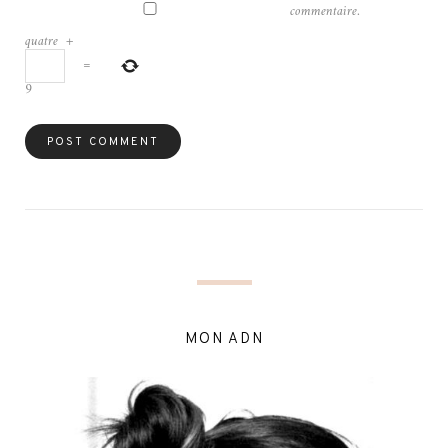
commentaire.
quatre
+
=
9
MON ADN