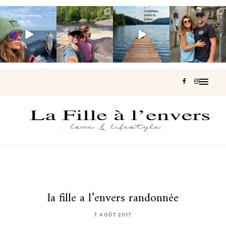
Voir une baleine
Les Laurentides,
Et si je te disais
Montréal, une
en photo, c’est
le Québec
qu’il existe un
très belle
impressionnant
version nature.
sentier où tu
...
surprise 🇨🇦
🐋
...
...
127
37
J’ai
...
203
51
314
47
450
33
la fille a l’envers randonnée
7 AOÛT 2017