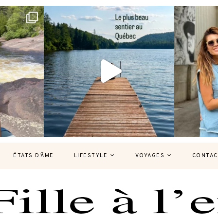
bec version
Et si je te disais qu’il existe un sentier où
Montréal, un
tu
...
126
37
7
ÉTATS D’ÂME
LIFESTYLE
VOYAGES
CONTAC