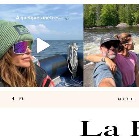
Voir une baleine en photo, c’est
Les Laurentides, le Qué
impressionnant 🐋
...
nature.
...
196
51
309
4
ACCUEIL