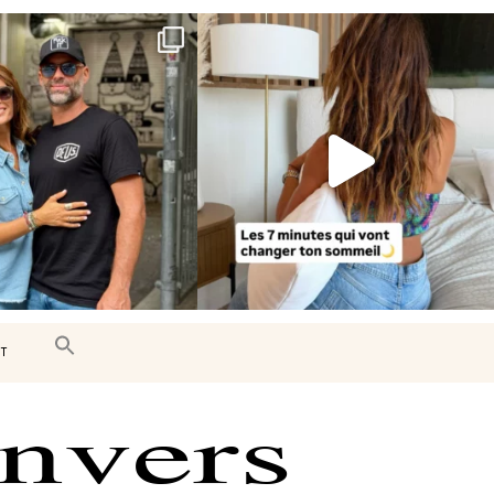
e très belle surprise 🇨🇦
Le sommeil est essentiel à notre bien-
être… et
...
J’ai
...
102
14
442
33
T