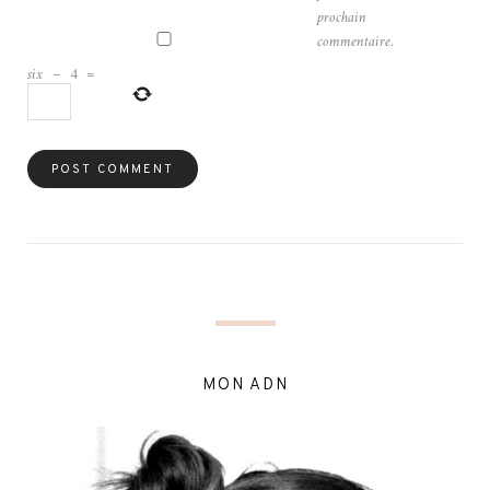
prochain
commentaire.
six
−
4
=
MON ADN