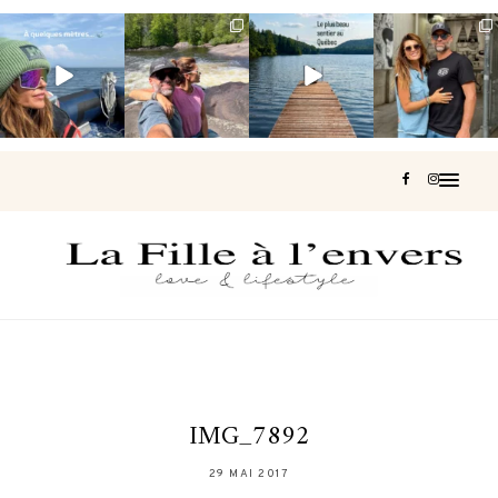
Voir une baleine
Les Laurentides,
Et si je te disais
Montréal, une
en photo, c’est
le Québec
qu’il existe un
très belle
impressionnant
version nature.
sentier où tu
...
surprise 🇨🇦
🐋
...
...
127
37
J’ai
...
206
51
315
47
452
33
IMG_7892
29 MAI 2017