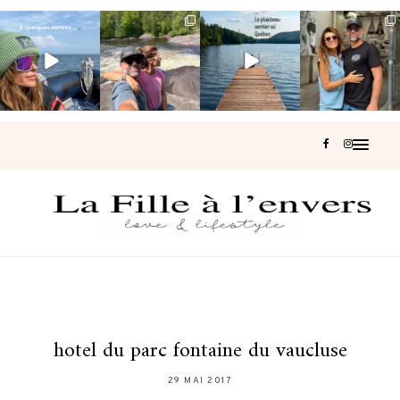
Voir une baleine
Les Laurentides,
Et si je te disais
Montréal, une
en photo, c’est
le Québec
qu’il existe un
très belle
impressionnant
version nature.
sentier où tu
...
surprise 🇨🇦
🐋
...
...
129
37
J’ai
...
216
53
323
47
454
33
hotel du parc fontaine du vaucluse
29 MAI 2017