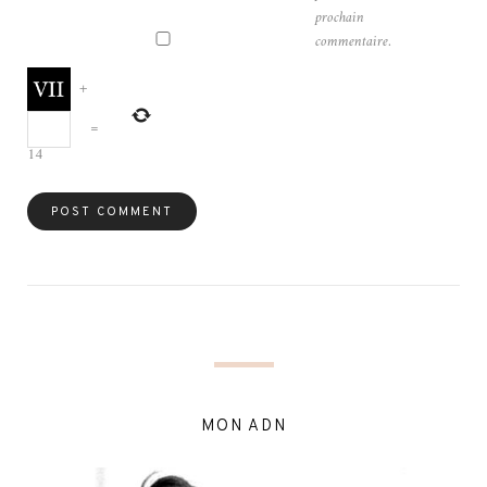
prochain
commentaire.
+
=
14
MON ADN