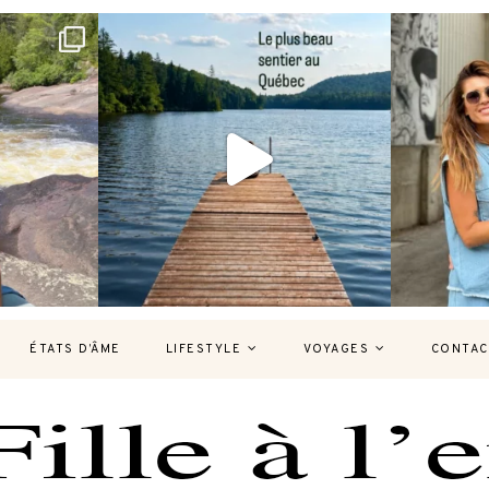
bec version
Et si je te disais qu’il existe un sentier où
Montréal, un
tu
...
126
37
7
ÉTATS D’ÂME
LIFESTYLE
VOYAGES
CONTAC