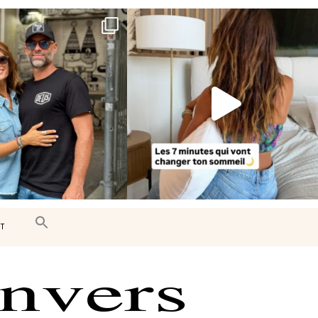
e très belle surprise 🇨🇦
Le sommeil est essentiel à notre bien-
être… et
...
J’ai
...
102
14
442
33
T