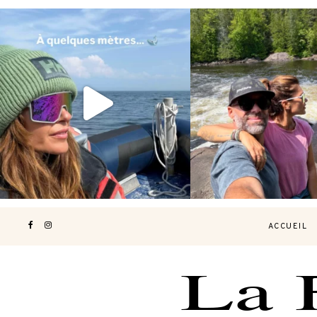
Voir une baleine en photo, c’est
Les Laurentides, le Qué
impressionnant 🐋
...
nature.
...
190
49
308
4
ACCUEIL