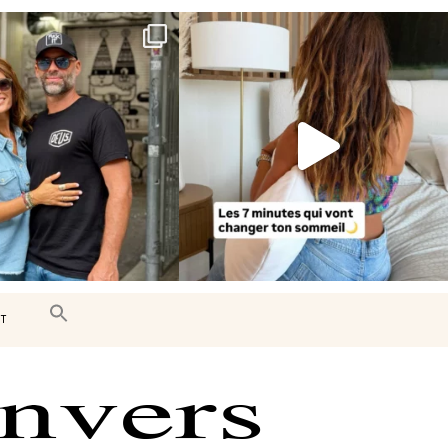
e très belle surprise 🇨🇦
Le sommeil est essentiel à notre bien-
être… et
...
J’ai
...
102
14
442
33
T