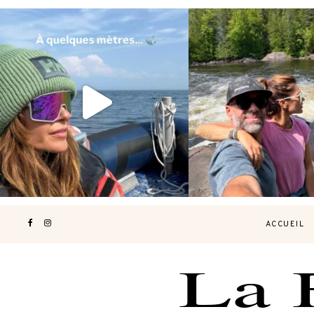
Voir une baleine en photo, c’est
Les Laurentides, le Qué
impressionnant 🐋
...
nature.
...
190
49
308
4
ACCUEIL