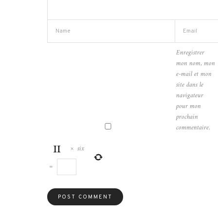
Enregistrer
mon nom, mon
e-mail et mon
site dans le
navigateur
pour mon
prochain
commentaire.
×
six
=