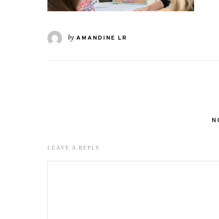
by
AMANDINE LR
N
LEAVE A REPLY