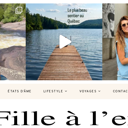
bec version
Et si je te disais qu’il existe un sentier où
Montréal, un
tu
...
126
37
7
ÉTATS D’ÂME
LIFESTYLE
VOYAGES
CONTAC