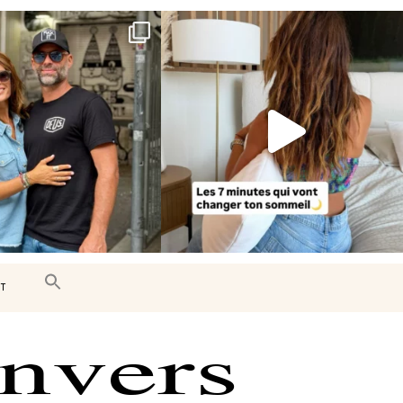
e très belle surprise 🇨🇦
Le sommeil est essentiel à notre bien-
être… et
...
J’ai
...
102
14
446
33
T