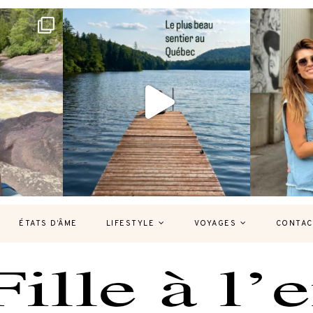
bec version
Et si je te disais qu’il existe un sentier où
Montréal, un
tu
...
127
37
7
ÉTATS D’ÂME
LIFESTYLE
VOYAGES
CONTAC