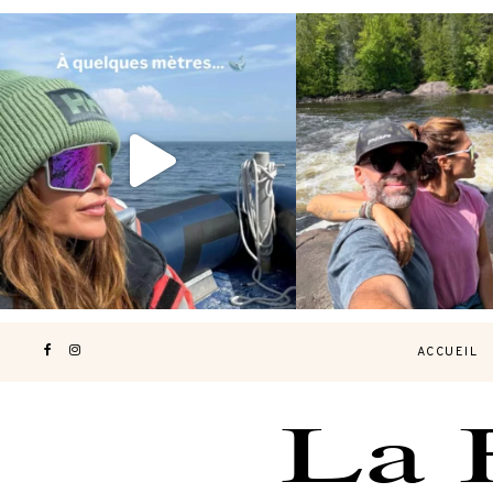
Voir une baleine en photo, c’est
Les Laurentides, le Qué
impressionnant 🐋
...
nature.
...
203
51
313
4
ACCUEIL